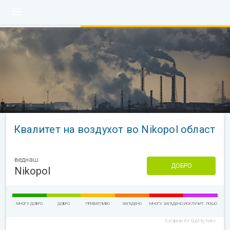
Квалитет на воздухот во Nikopol област
веднаш
ДОБРО
Nikopol
МНОГУ ДОБРО
ДОБРО
ПРИФАТЛИВО
ЗАГАДЕНО
МНОГУ ЗАГАДЕНО
ИСКЛУЧИТ. ЛОШО
European Air Quality Index