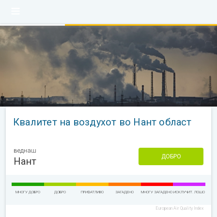
Квалитет на воздухот во Нант област
веднаш
ДОБРО
Нант
МНОГУ ДОБРО
ДОБРО
ПРИФАТЛИВО
ЗАГАДЕНО
МНОГУ ЗАГАДЕНО
ИСКЛУЧИТ. ЛОШО
European Air Quality Index