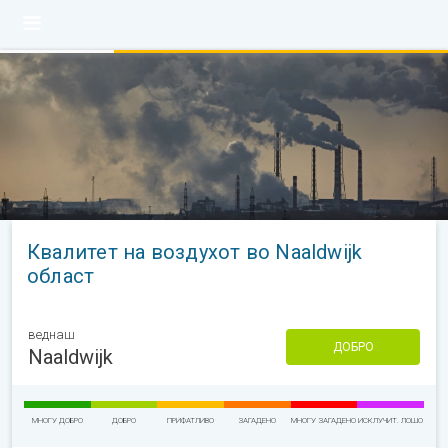
Квалитет на воздухот во Naaldwijk
област
веднаш
ДОБРО
Naaldwijk
МНОГУ ДОБРО
ДОБРО
ПРИФАТЛИВО
ЗАГАДЕНО
МНОГУ ЗАГАДЕНО
ИСКЛУЧИТ. ЛОШО