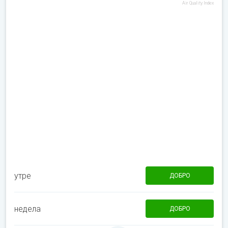
Air Quality Index
утре
ДОБРО
недела
ДОБРО