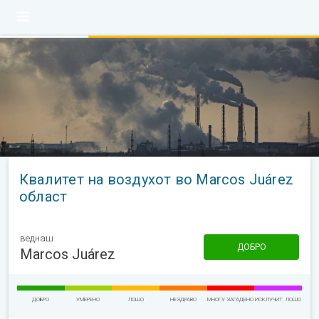
Квалитет на воздухот во Marcos Juárez
област
веднаш
ДОБРО
Marcos Juárez
ДОБРО
УМЕРЕНО
ЛОШО
НЕЗДРАВО
МНОГУ ЗАГАДЕНО
ИСКЛУЧИТ. ЛОШО