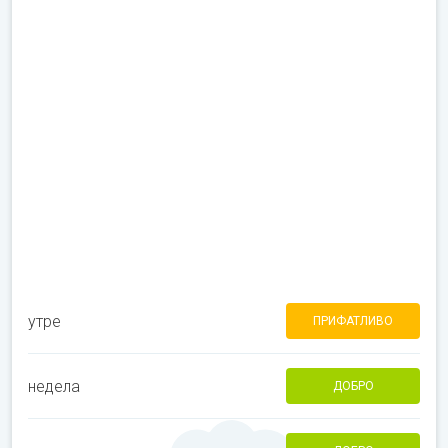
утре
ПРИФАТЛИВО
недела
ДОБРО