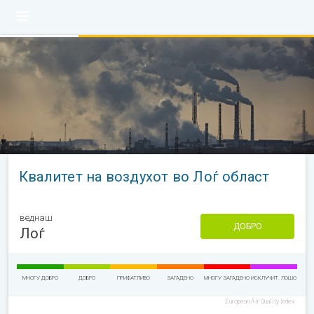
Квалитет на воздухот во Лоѓ област
веднаш
ДОБРО
Лоѓ
МНОГУ ДОБРО
ДОБРО
ПРИФАТЛИВО
ЗАГАДЕНО
МНОГУ ЗАГАДЕНО
ИСКЛУЧИТ. ЛОШО
European Air Quality Index