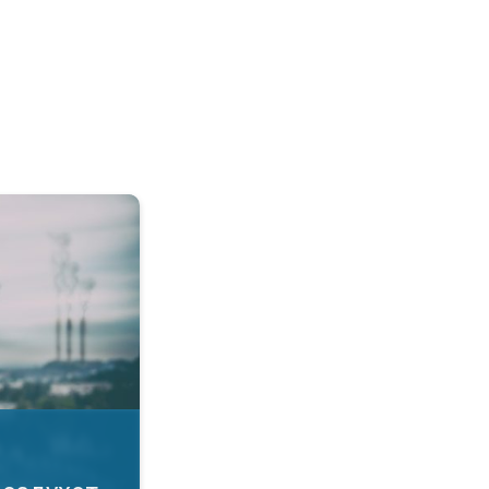
а воздухот. Како да се заштитите?. . .