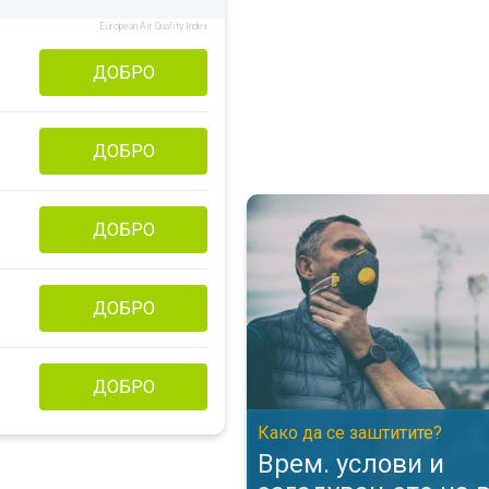
European Air Quality Index
ДОБРО
ДОБРО
Врем. услови и загадувањето н
ДОБРО
ДОБРО
ДОБРО
Како да се заштитите?
Врем. услови и