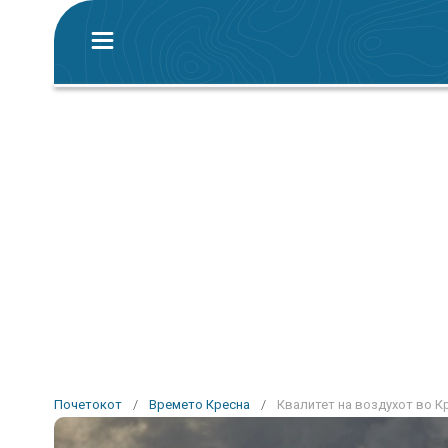
Почетокот
/
Времето Кресна
/
Квалитет на воздухот во К