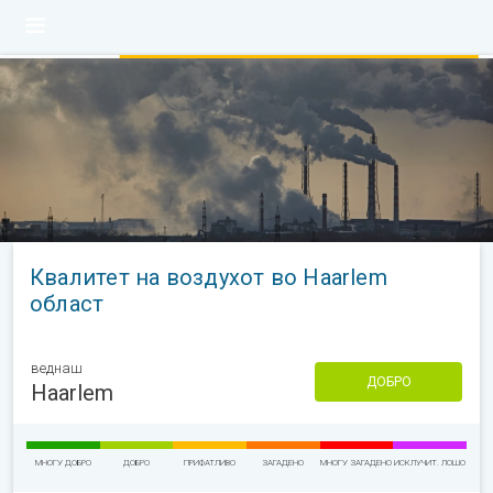
Квалитет на воздухот во Haarlem
област
веднаш
ДОБРО
Haarlem
МНОГУ ДОБРО
ДОБРО
ПРИФАТЛИВО
ЗАГАДЕНО
МНОГУ ЗАГАДЕНО
ИСКЛУЧИТ. ЛОШО