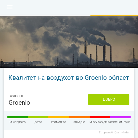
Квалитет на воздухот во Groenlo област
веднаш
ДОБРО
Groenlo
МНОГУ ДОБРО
ДОБРО
ПРИФАТЛИВО
ЗАГАДЕНО
МНОГУ ЗАГАДЕНО
ИСКЛУЧИТ. ЛОШО
European Air Quality Index