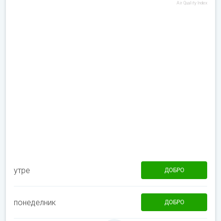
Air Quality Index
утре
ДОБРО
понеделник
ДОБРО