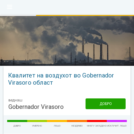
Квалитет на воздухот во Gobernador
Virasoro област
веднаш
ДОБРО
Gobernador Virasoro
ДОБРО
УМЕРЕНО
ЛОШО
НЕЗДРАВО
МНОГУ ЗАГАДЕНО
ИСКЛУЧИТ. ЛОШО