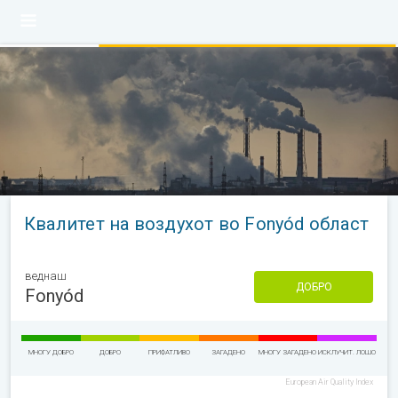
Квалитет на воздухот во Fonyód област
веднаш
ДОБРО
Fonyód
МНОГУ ДОБРО
ДОБРО
ПРИФАТЛИВО
ЗАГАДЕНО
МНОГУ ЗАГАДЕНО
ИСКЛУЧИТ. ЛОШО
European Air Quality Index