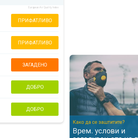
European Air Quality Index
ПРИФАТЛИВО
ПРИФАТЛИВО
Врем. услови и загадувањето н
ЗАГАДЕНО
ДОБРО
ДОБРО
Како да се заштитите?
Врем. услови и