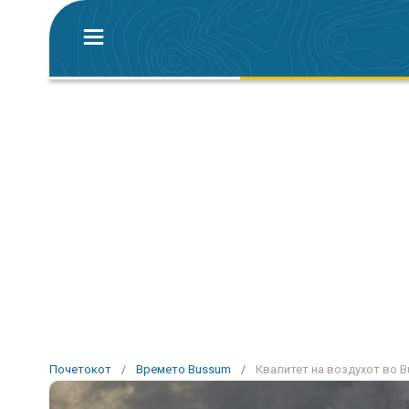
Почетокот
/
Времето Bussum
/
Квалитет на воздухот во 