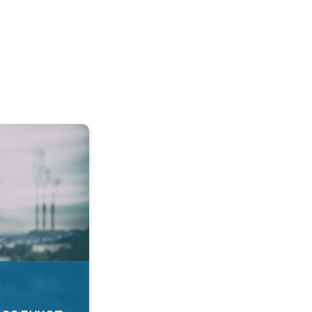
а воздухот. Како да се заштитите?. . .