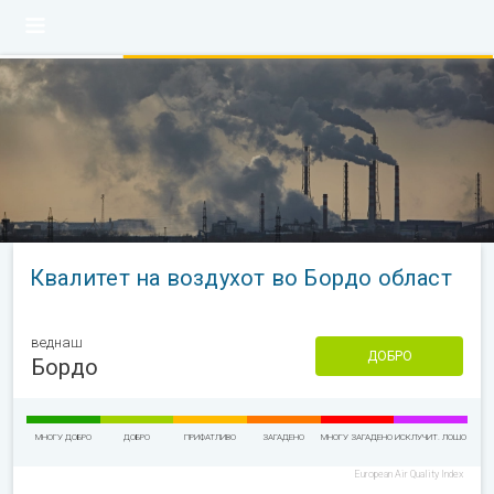
Квалитет на воздухот во Бордо област
веднаш
ДОБРО
Бордо
МНОГУ ДОБРО
ДОБРО
ПРИФАТЛИВО
ЗАГАДЕНО
МНОГУ ЗАГАДЕНО
ИСКЛУЧИТ. ЛОШО
European Air Quality Index