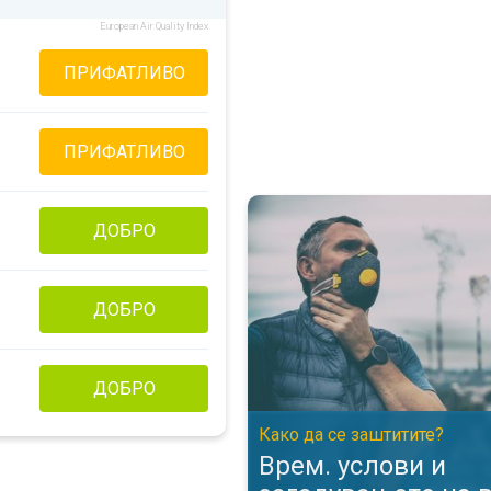
European Air Quality Index
ПРИФАТЛИВО
ПРИФАТЛИВО
Врем. услови и загадувањето н
ДОБРО
ДОБРО
ДОБРО
Како да се заштитите?
Врем. услови и