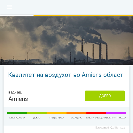
Квалитет на воздухот во Amiens област
веднаш
ДОБРО
Amiens
МНОГУ ДОБРО
ДОБРО
ПРИФАТЛИВО
ЗАГАДЕНО
МНОГУ ЗАГАДЕНО
ИСКЛУЧИТ. ЛОШО
European Air Quality Index