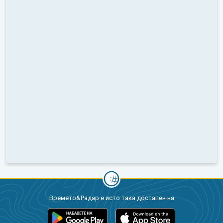
Времето&Радар е исто така достапен на