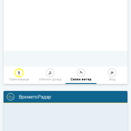
Грмотевици
обилен дожд
Силен ветер
Лед
ВреметоРадар