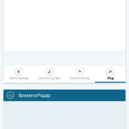
Грмотевици
обилен дожд
Силен ветер
Лед
ВреметоРадар