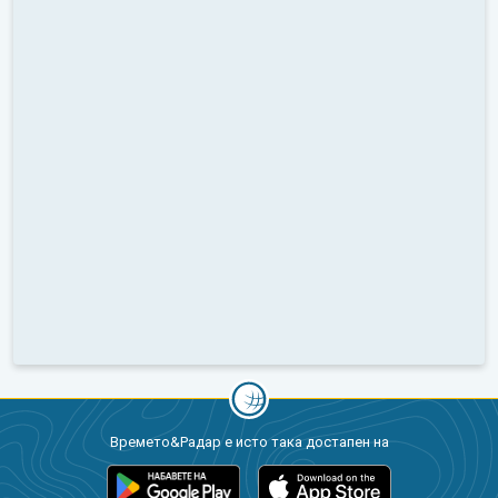
Времето&Радар е исто така достапен на