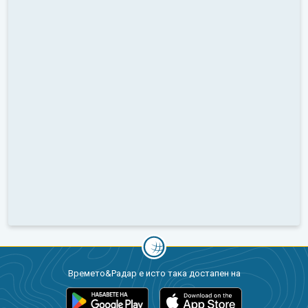
Времето&Радар е исто така достапен на