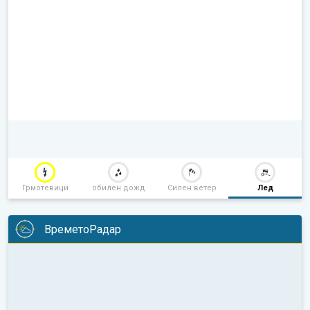
Грмотевици
обилен дожд
Силен ветер
Лед
ВреметоРадар