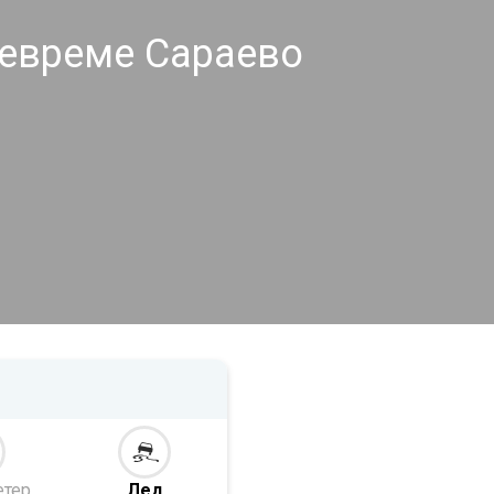
евреме Сараево
етер
Лед