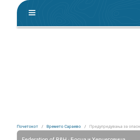
Почетокот
/
Времето Сараево
/
Предупредувања за опасн
Federation of B&H · Босна и Херцеговина