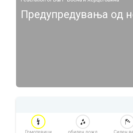
Предупредувања од н
Грмотевици
обилен дожд
Силен в