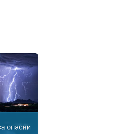
мен. услови. Известувања за бурa. . .
а опасни