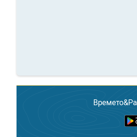
Времето&Рад