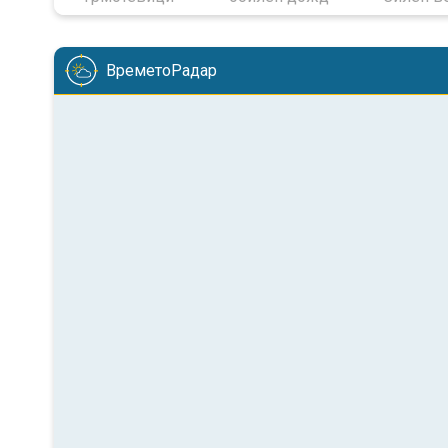
ВреметоРадар