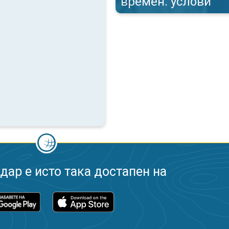
времен. услови
ар е исто така достапен на