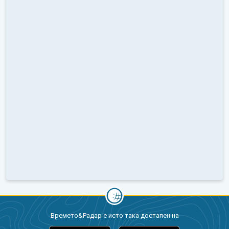
Времето&Радар е исто така достапен на