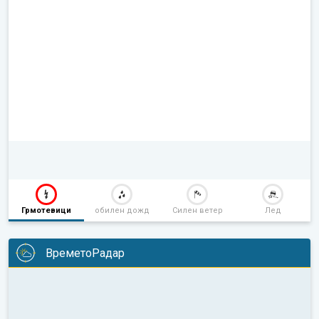
Грмотевици
обилен дожд
Силен ветер
Лед
ВреметоРадар