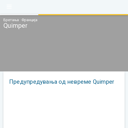
Бретања · Франција
Quimper
Предупредувања од невреме Quimper