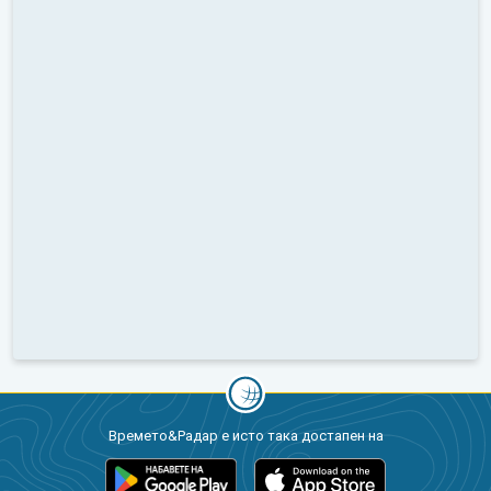
Времето&Радар е исто така достапен на