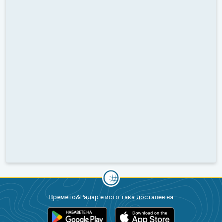
Времето&Радар е исто така достапен на