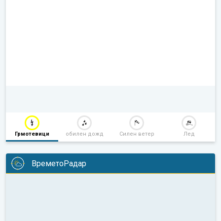
Грмотевици
обилен дожд
Силен ветер
Лед
ВреметоРадар