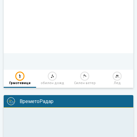
Грмотевици
обилен дожд
Силен ветер
Лед
ВреметоРадар