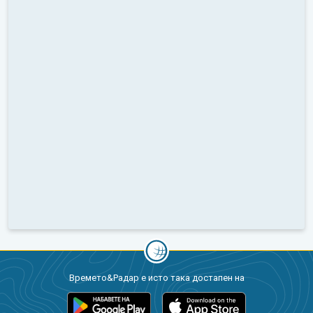
Времето&Радар е исто така достапен на