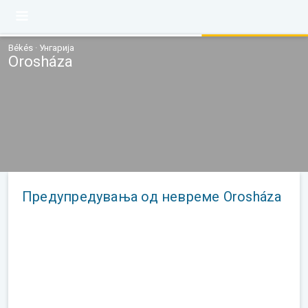
Békés · Унгарија
Orosháza
Предупредувања од невреме Orosháza