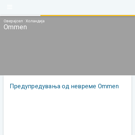
Оверајсел · Холандија
Ommen
Предупредувања од невреме Ommen