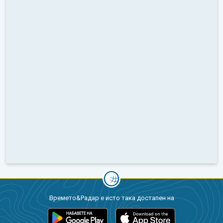
Времето&Радар е исто така достапен на