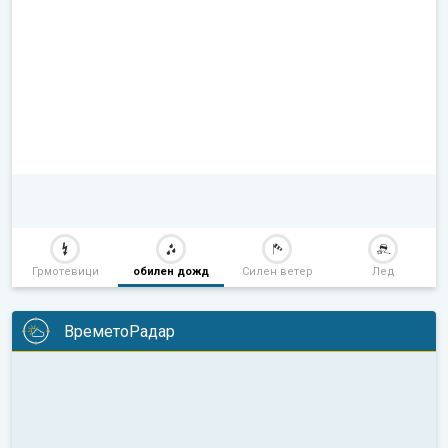
Грмотевици
обилен дожд
Силен ветер
Лед
ВреметоРадар