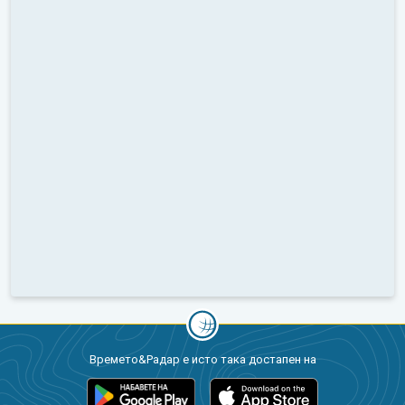
Времето&Радар е исто така достапен на