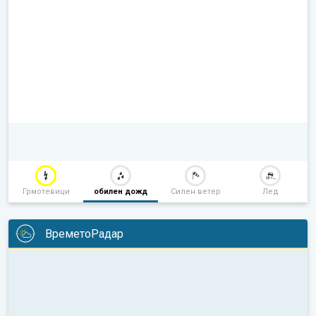
Грмотевици
обилен дожд
Силен ветер
Лед
ВреметоРадар