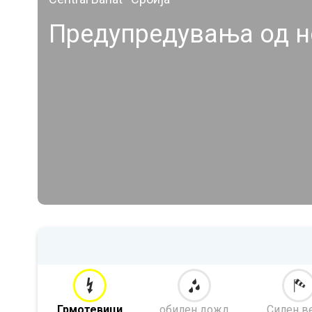
Предупредувања од н
Грмотевици
обилен дожд
Силен в