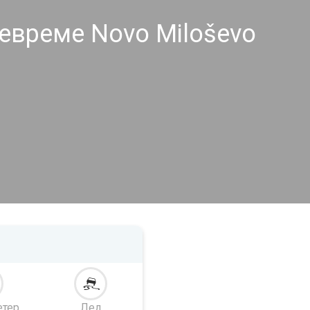
евреме Novo Miloševo
етер
Лед