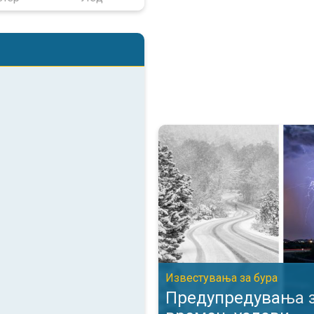
Предупредувања за опасни вре
Известувања за бурa
Предупредувања з