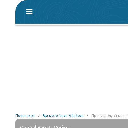
Почетокот
/
Времето Novo Miloševo
/
Предупредувања за о
Central Banat · Србија