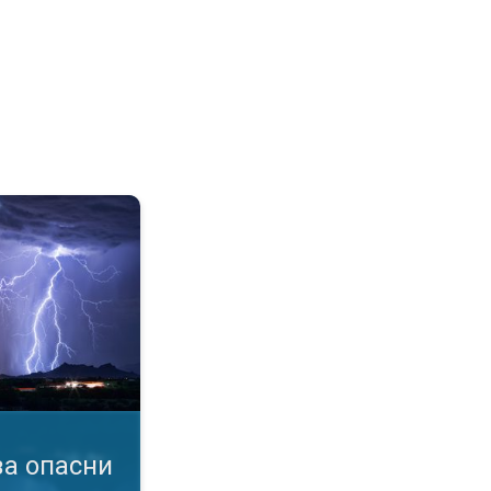
мен. услови. Известувања за бурa. . .
а опасни