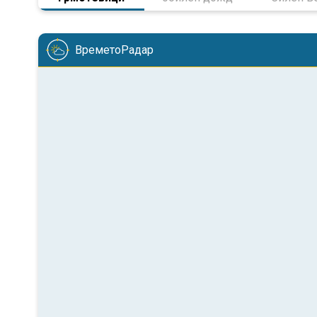
ВреметоРадар