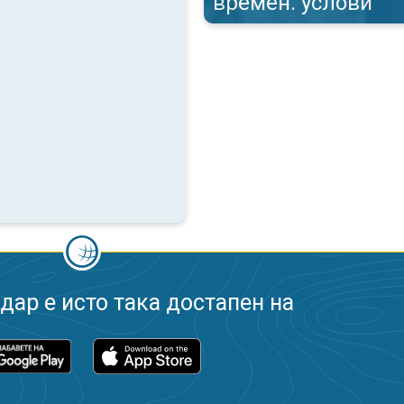
времен. услови
ар е исто така достапен на