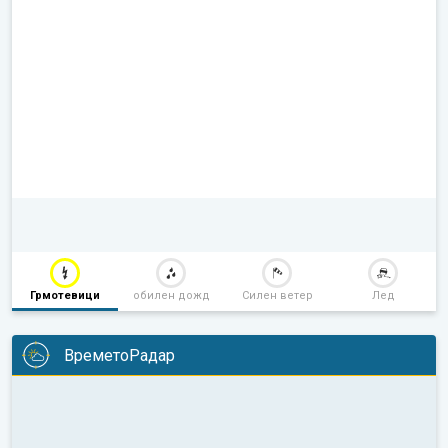
Грмотевици
обилен дожд
Силен ветер
Лед
ВреметоРадар