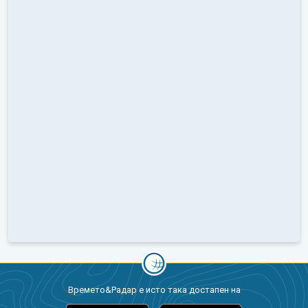
Времето&Радар е исто така достапен на