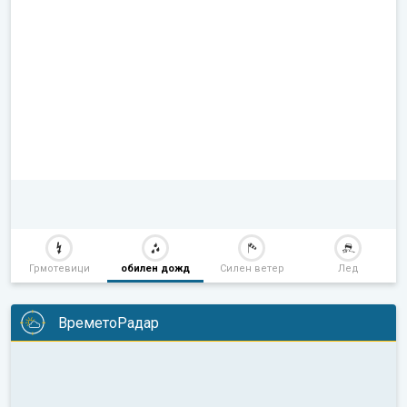
Грмотевици
обилен дожд
Силен ветер
Лед
ВреметоРадар