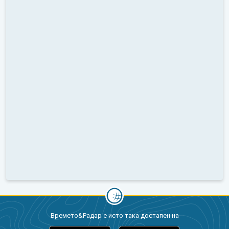
Времето&Радар е исто така достапен на