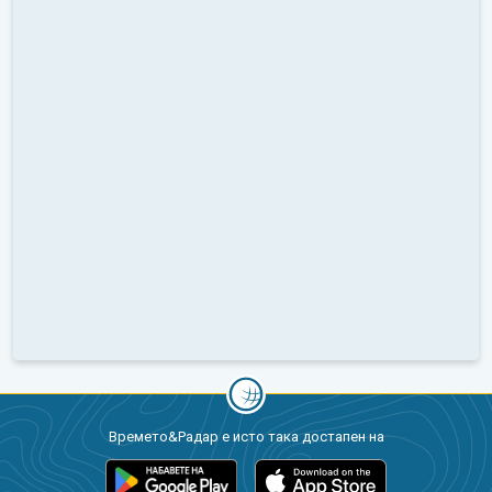
Времето&Радар е исто така достапен на