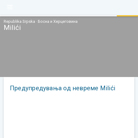
Republika Srpska · Босна и Херцеговина
Milići
Предупредувања од невреме Milići