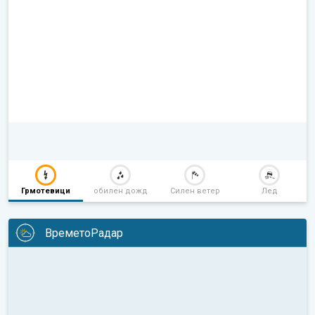
Грмотевици
обилен дожд
Силен ветер
Лед
ВреметоРадар