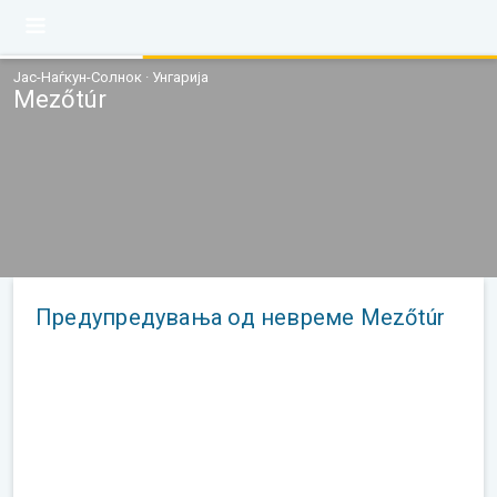
Јас-Наѓкун-Солнок · Унгарија
Mezőtúr
Предупредувања од невреме Mezőtúr