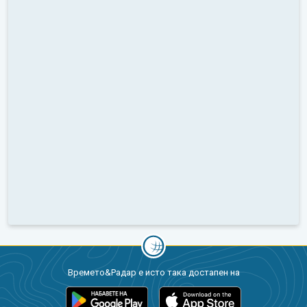
Времето&Радар е исто така достапен на