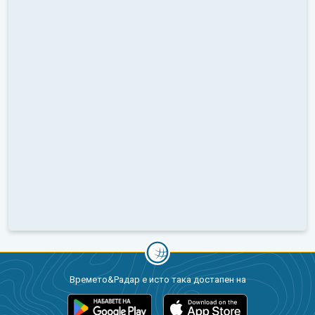
Времето&Радар е исто така достапен на