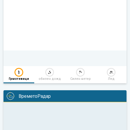
Грмотевици
обилен дожд
Силен ветер
Лед
ВреметоРадар