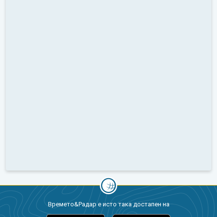
Времето&Радар е исто така достапен на