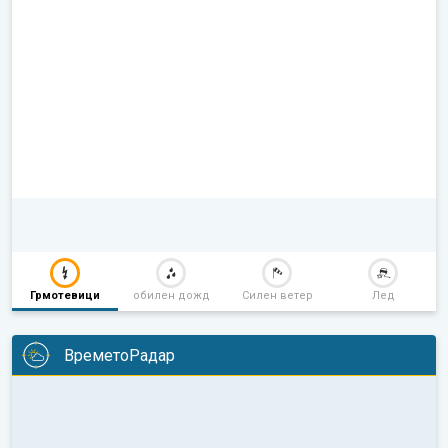
Грмотевици
обилен дожд
Силен ветер
Лед
ВреметоРадар