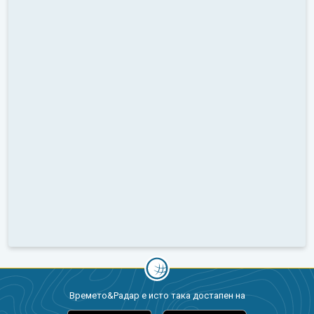
Времето&Радар е исто така достапен на