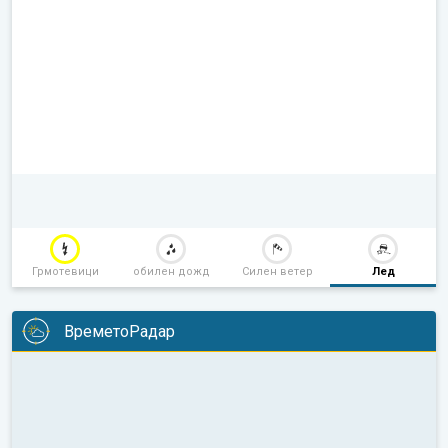
Грмотевици
обилен дожд
Силен ветер
Лед
ВреметоРадар