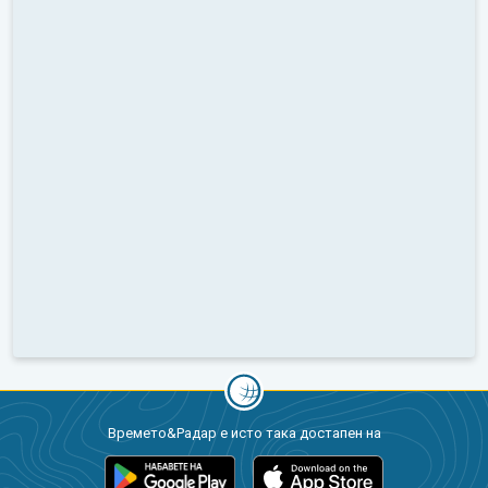
Времето&Радар е исто така достапен на