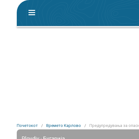
Почетокот
/
Времето Карлово
/
Предупредувања за опасн
Plovdiv · Бугарија