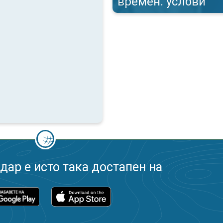
времен. услови
ар е исто така достапен на