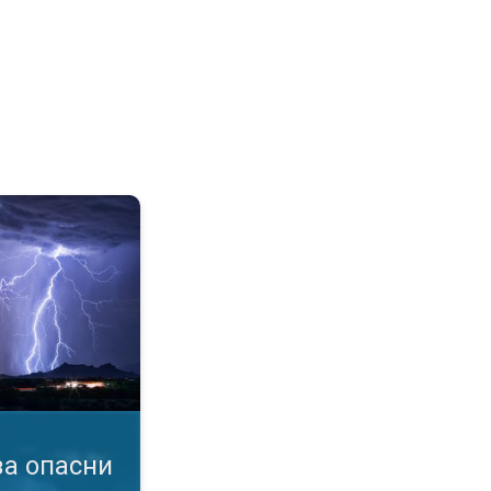
мен. услови. Известувања за бурa. . .
а опасни