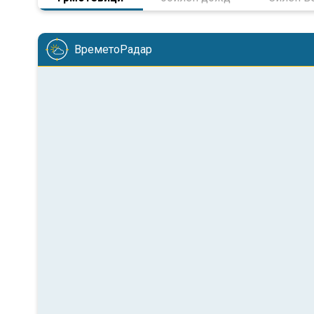
ВреметоРадар