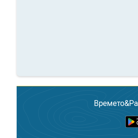
Времето&Рад