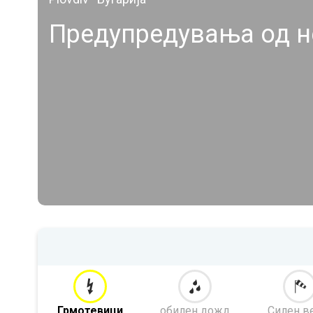
Предупредувања од н
Грмотевици
обилен дожд
Силен в