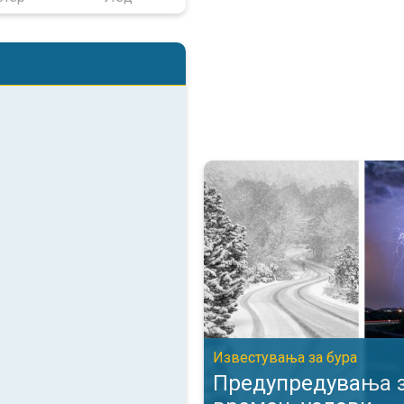
Предупредувања за опасни вре
Известувања за бурa
Предупредувања з