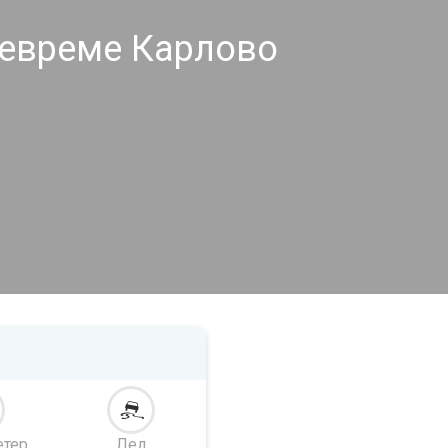
евреме Карлово
етер
Лед