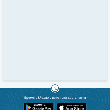
Времето&Радар е исто така достапен на