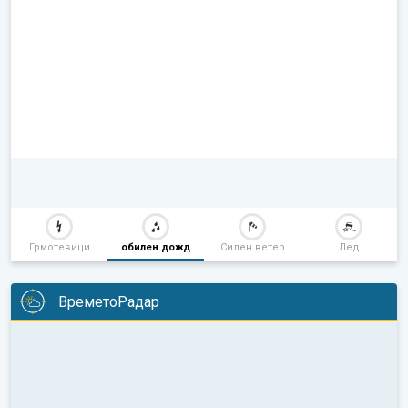
Грмотевици
обилен дожд
Силен ветер
Лед
ВреметоРадар