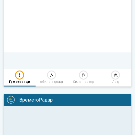
Грмотевици
обилен дожд
Силен ветер
Лед
ВреметоРадар