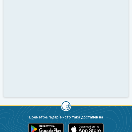
Времето&Радар е исто така достапен на