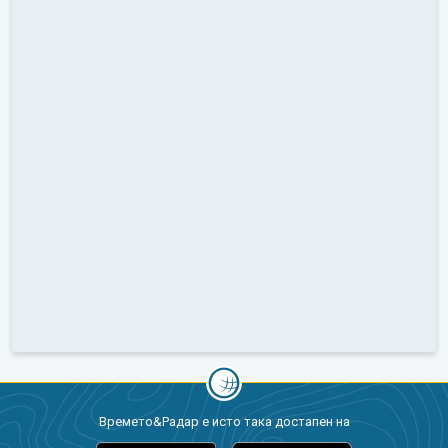
Времето&Радар е исто така достапен на