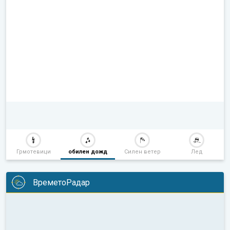
Грмотевици
обилен дожд
Силен ветер
Лед
ВреметоРадар