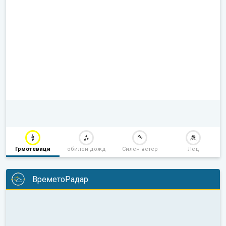
Грмотевици
обилен дожд
Силен ветер
Лед
ВреметоРадар