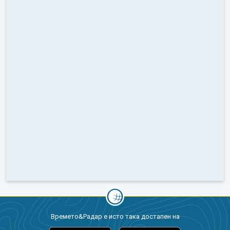
Времето&Радар е исто така достапен на