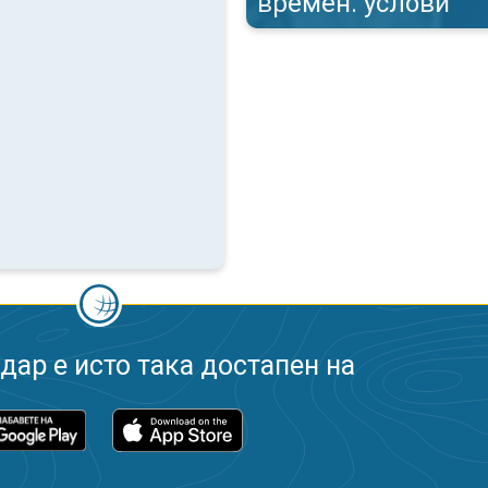
времен. услови
ар е исто така достапен на