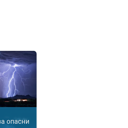
мен. услови. Известувања за бурa. . .
а опасни