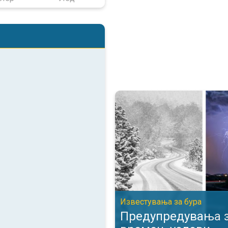
Предупредувања за опасни вре
Известувања за бурa
Предупредувања з