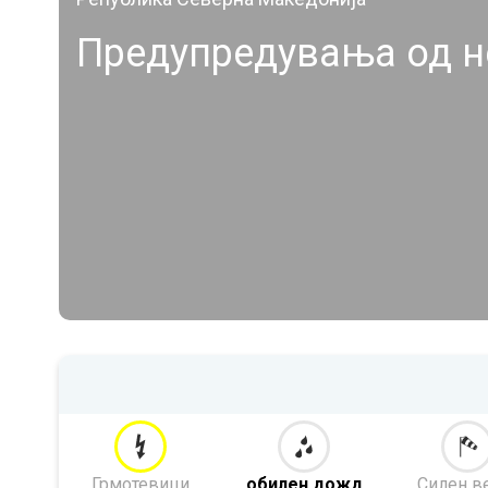
Предупредувања од 
Грмотевици
обилен дожд
Силен в