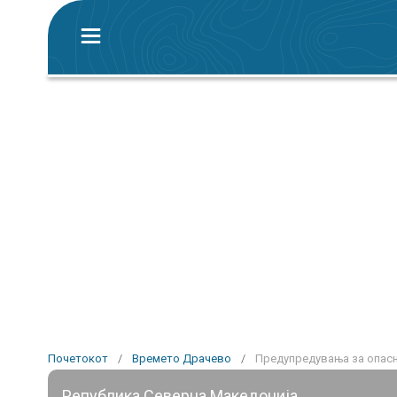
Почетокот
/
Времето Драчево
/
Предупредувања за опасн
Република Северна Македонија