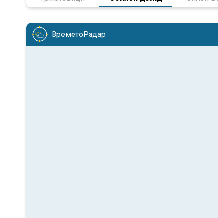
ВреметоРадар