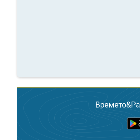
Времето&Рад