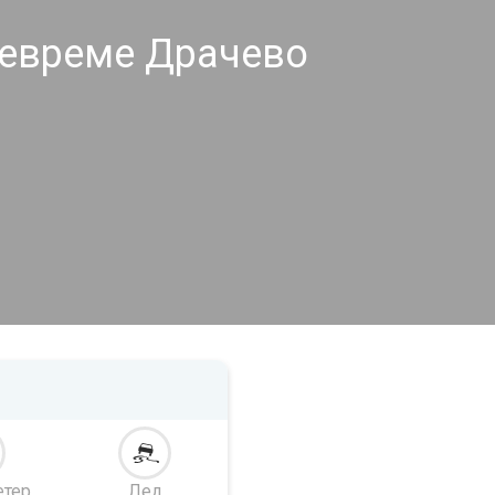
невреме Драчево
етер
Лед