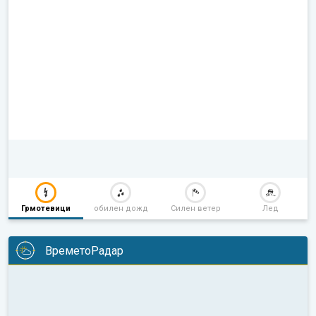
Грмотевици
обилен дожд
Силен ветер
Лед
ВреметоРадар