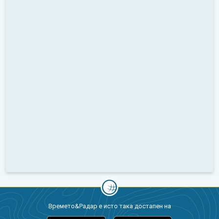
Времето&Радар е исто така достапен на