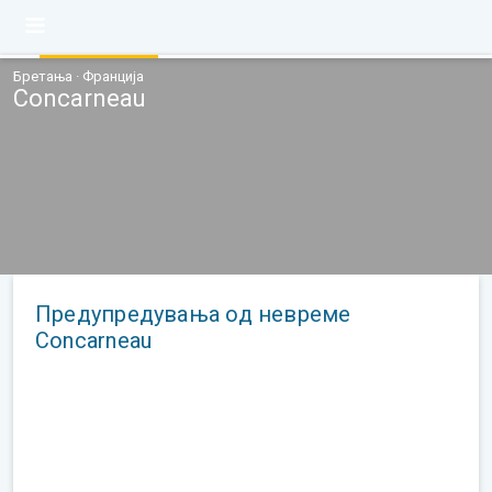
Бретања · Франција
Concarneau
Предупредувања од невреме
Concarneau