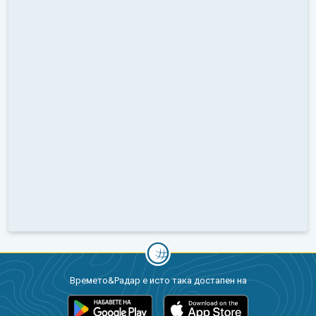
Времето&Радар е исто така достапен на