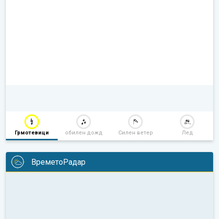
Грмотевици
обилен дожд
Силен ветер
Лед
ВреметоРадар