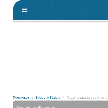
Почетокот
/
Времето Béziers
/
Предупредувања за опасно 
Occitanie · Франција