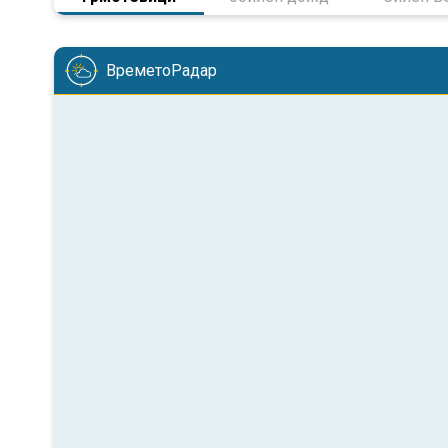
ВреметоРадар