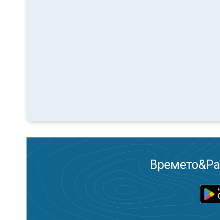
Времето&Рад