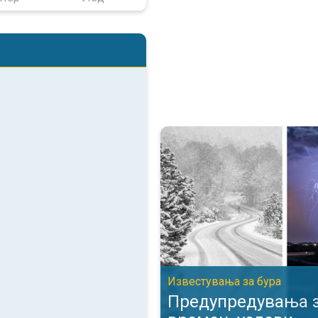
Предупредувања за опасни вре
Известувања за бурa
Предупредувања з