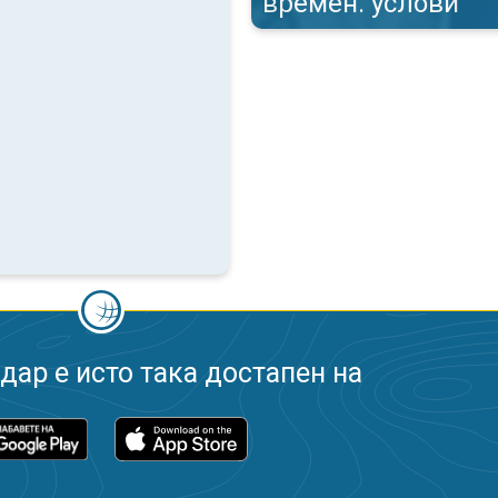
времен. услови
ар е исто така достапен на