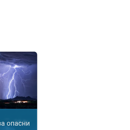
мен. услови. Известувања за бурa. . .
а опасни