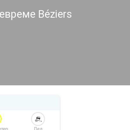
евреме Béziers
етер
Лед