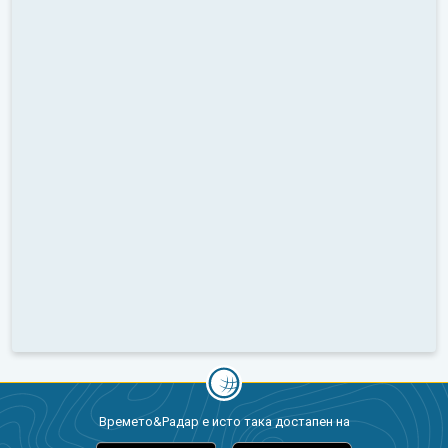
Времето&Радар е исто така достапен на