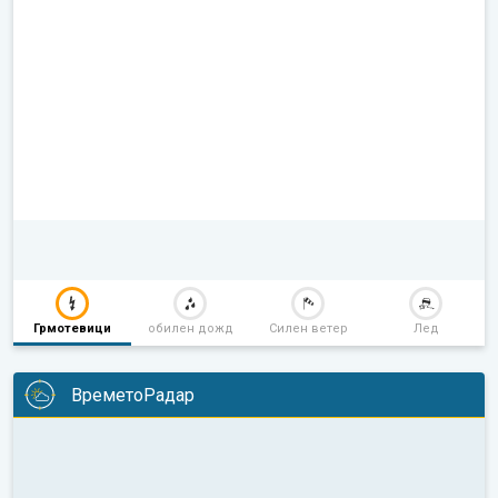
Грмотевици
обилен дожд
Силен ветер
Лед
ВреметоРадар