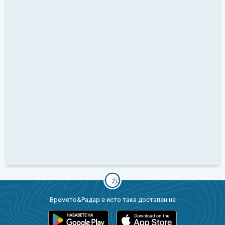
Времето&Радар е исто така достапен на