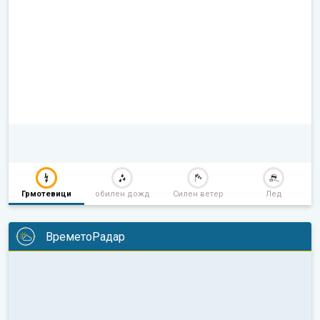
Грмотевици
обилен дожд
Силен ветер
Лед
ВреметоРадар