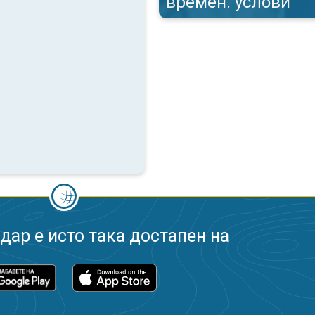
времен. услови
ар е исто така достапен на