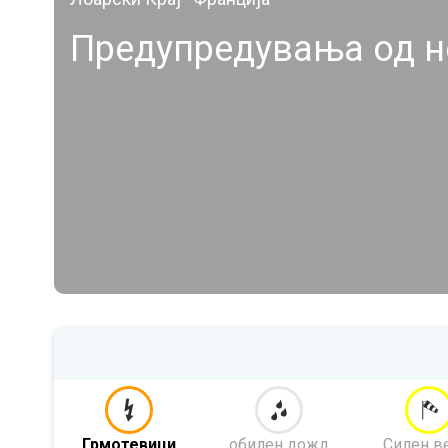
Предупредувања од н
Грмотевици
обилен дожд
Силен в