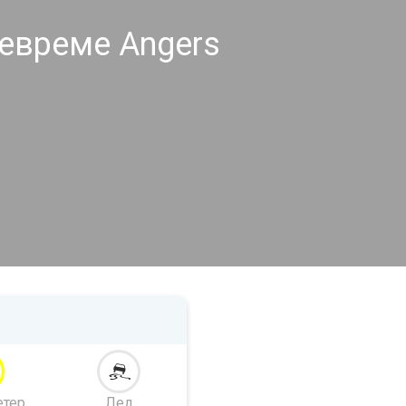
евреме Angers
етер
Лед