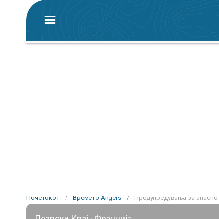
Почетокот
/
Времето Angers
/
Предупредувања за опасно 
Лоарски Крај · Франција