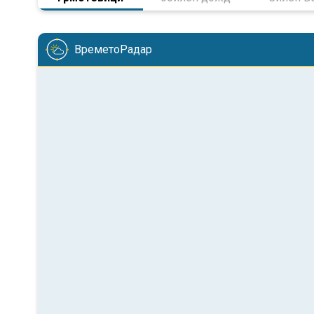
ВреметоРадар