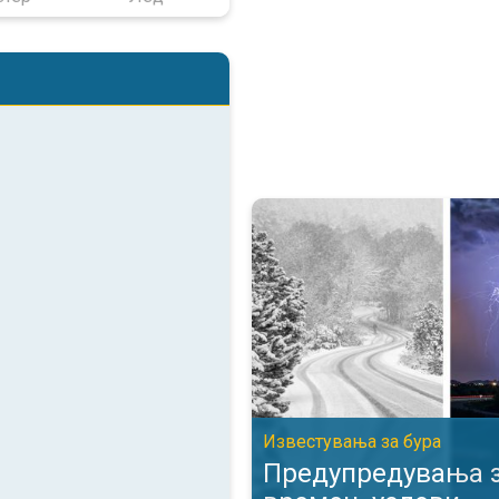
Предупредувања за опасни вре
Известувања за бурa
Предупредувања з