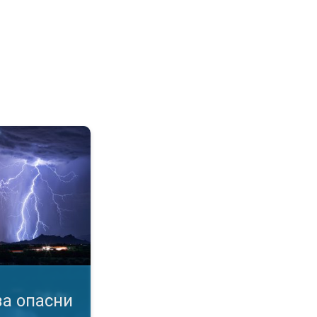
мен. услови. Известувања за бурa. . .
а опасни