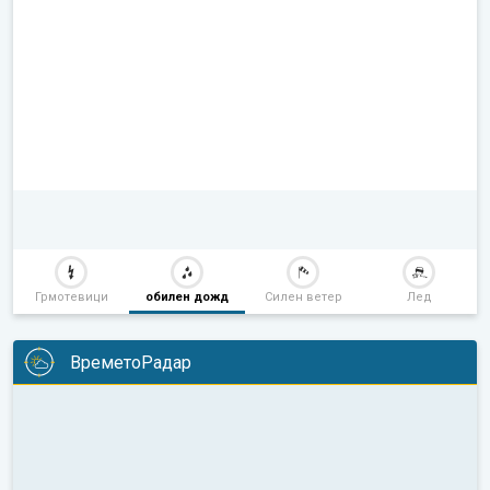
Грмотевици
обилен дожд
Силен ветер
Лед
ВреметоРадар