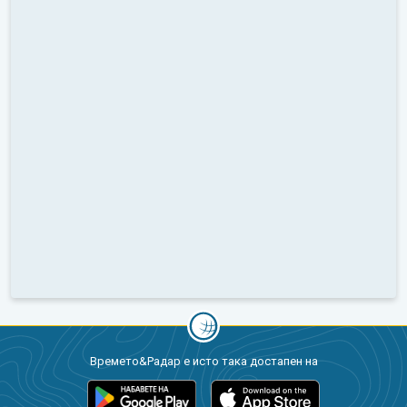
Времето&Радар е исто така достапен на