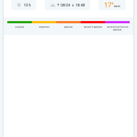
17°
10 h
08:04
18:48
макс
НИЗОК
УМЕРЕН
ВИСОК
МНОГУ ВИСОК
ИСКЛУЧИТЕЛНО
ВИСОК