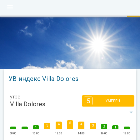
УВ индекс Villa Dolores
утре
5
УМЕРЕН
Villa Dolores
5
4
4
3
3
2
1
1
08:00
10:00
12:00
14:00
16:00
18:00