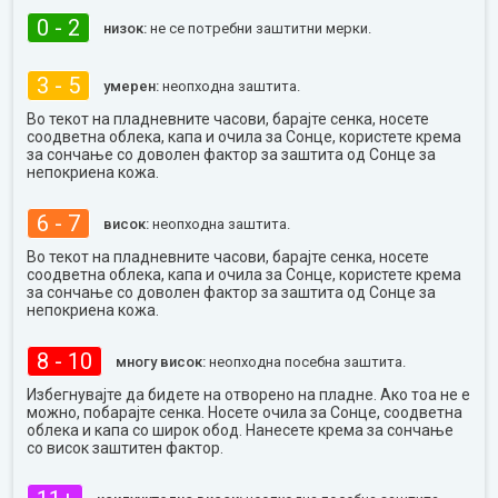
0 - 2
низок:
не се потребни заштитни мерки.
3 - 5
умерен:
неопходна заштита.
Во текот на пладневните часови, барајте сенка, носете
соодветна облека, капа и очила за Сонце, користете крема
за сончање со доволен фактор за заштита од Сонце за
непокриена кожа.
6 - 7
висок:
неопходна заштита.
Во текот на пладневните часови, барајте сенка, носете
соодветна облека, капа и очила за Сонце, користете крема
за сончање со доволен фактор за заштита од Сонце за
непокриена кожа.
8 - 10
многу висок:
неопходна посебна заштита.
Избегнувајте да бидете на отворено на пладне. Ако тоа не е
можно, побарајте сенка. Носете очила за Сонце, соодветна
облека и капа со широк обод. Нанесете крема за сончање
со висок заштитен фактор.