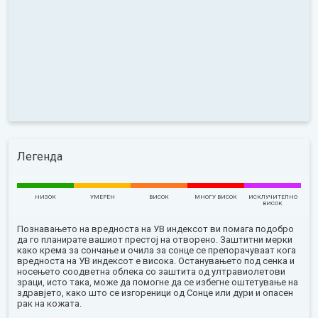
Легенда
НИЗОК
УМЕРЕН
ВИСОК
МНОГУ ВИСОК
ИСКЛУЧИТЕЛНО
ВИСОК
Познавањето на вредноста на УВ индексот ви помага подобро
да го планирате вашиот престој на отворено. Заштитни мерки
како крема за сончање и очила за сонце се препорачуваат кога
вредноста на УВ индексот е висока. Останувањето под сенка и
носењето соодветна облека со заштита од ултравиолетови
зраци, исто така, може да помогне да се избегне оштетување на
здравјето, како што се изгореници од Сонце или дури и опасен
рак на кожата.