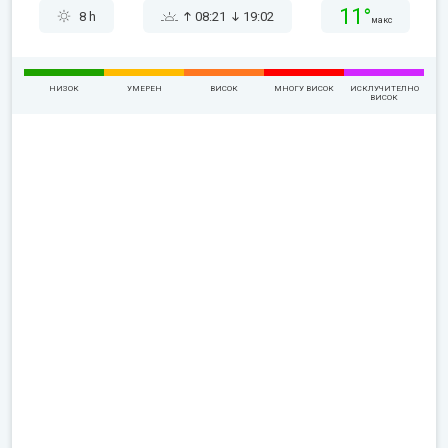
11°
8 h
08:21
19:02
макс
НИЗОК
УМЕРЕН
ВИСОК
МНОГУ ВИСОК
ИСКЛУЧИТЕЛНО
ВИСОК