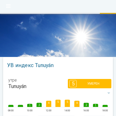
УВ индекс Tunuyán
утре
5
УМЕРЕН
Tunuyán
5
5
4
4
2
2
1
1
08:00
10:00
12:00
14:00
16:00
18:00