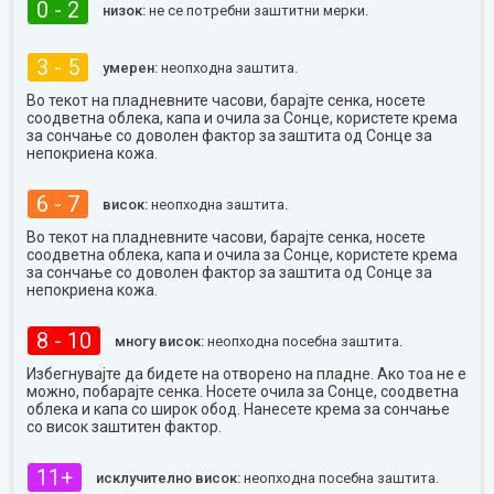
0 - 2
низок:
не се потребни заштитни мерки.
3 - 5
умерен:
неопходна заштита.
Во текот на пладневните часови, барајте сенка, носете
соодветна облека, капа и очила за Сонце, користете крема
за сончање со доволен фактор за заштита од Сонце за
непокриена кожа.
6 - 7
висок:
неопходна заштита.
Во текот на пладневните часови, барајте сенка, носете
соодветна облека, капа и очила за Сонце, користете крема
за сончање со доволен фактор за заштита од Сонце за
непокриена кожа.
8 - 10
многу висок:
неопходна посебна заштита.
Избегнувајте да бидете на отворено на пладне. Ако тоа не е
можно, побарајте сенка. Носете очила за Сонце, соодветна
облека и капа со широк обод. Нанесете крема за сончање
со висок заштитен фактор.
11+
исклучително висок:
неопходна посебна заштита.