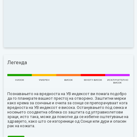
Легенда
НИЗОК
УМЕРЕН
ВИСОК
МНОГУ ВИСОК
ИСКЛУЧИТЕЛНО
ВИСОК
Познавањето на вредноста на УВ индексот ви помага подобро
да го планирате вашиот престој на отворено. Заштитни мерки
како крема за сончање и очила за сонце се препорачуваат кога
вредноста на УВ индексот е висока. Останувањето под сенка и
носењето соодветна облека со заштита од ултравиолетови
зраци, исто така, може да помогне да се избегне оштетување на
здравјето, како што се изгореници од Сонце или дури и опасен
рак на кожата.