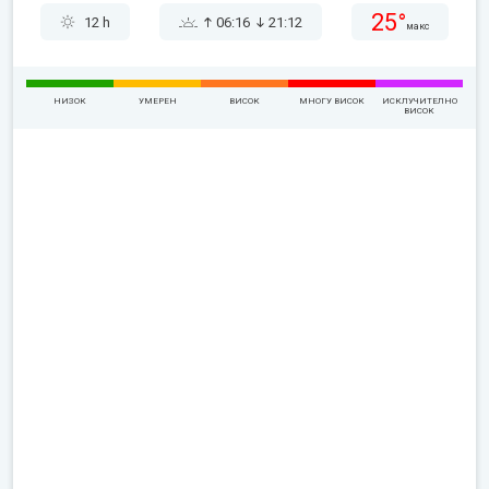
25°
12 h
06:16
21:12
макс
НИЗОК
УМЕРЕН
ВИСОК
МНОГУ ВИСОК
ИСКЛУЧИТЕЛНО
ВИСОК