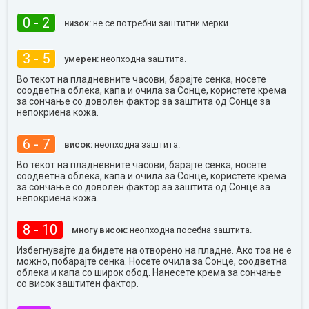
0 - 2
низок:
не се потребни заштитни мерки.
3 - 5
умерен:
неопходна заштита.
Во текот на пладневните часови, барајте сенка, носете
соодветна облека, капа и очила за Сонце, користете крема
за сончање со доволен фактор за заштита од Сонце за
непокриена кожа.
6 - 7
висок:
неопходна заштита.
Во текот на пладневните часови, барајте сенка, носете
соодветна облека, капа и очила за Сонце, користете крема
за сончање со доволен фактор за заштита од Сонце за
непокриена кожа.
8 - 10
многу висок:
неопходна посебна заштита.
Избегнувајте да бидете на отворено на пладне. Ако тоа не е
можно, побарајте сенка. Носете очила за Сонце, соодветна
облека и капа со широк обод. Нанесете крема за сончање
со висок заштитен фактор.