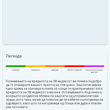
Легенда
НИЗОК
УМЕРЕН
ВИСОК
МНОГУ ВИСОК
ИСКЛУЧИТЕЛНО
ВИСОК
Познавањето на вредноста на УВ индексот ви помага подобро
да го планирате вашиот престој на отворено. Заштитни мерки
како крема за сончање и очила за сонце се препорачуваат кога
вредноста на УВ индексот е висока. Останувањето под сенка и
носењето соодветна облека со заштита од ултравиолетови
зраци, исто така, може да помогне да се избегне оштетување на
здравјето, како што се изгореници од Сонце или дури и опасен
рак на кожата.