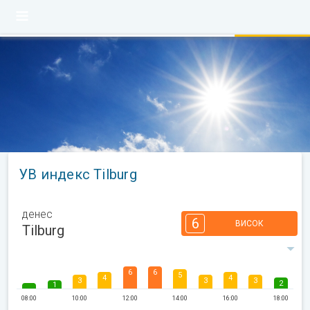
УВ индекс Tilburg
денес
6
ВИСОК
Tilburg
6
6
5
4
4
3
3
3
2
1
08:00
10:00
12:00
14:00
16:00
18:00